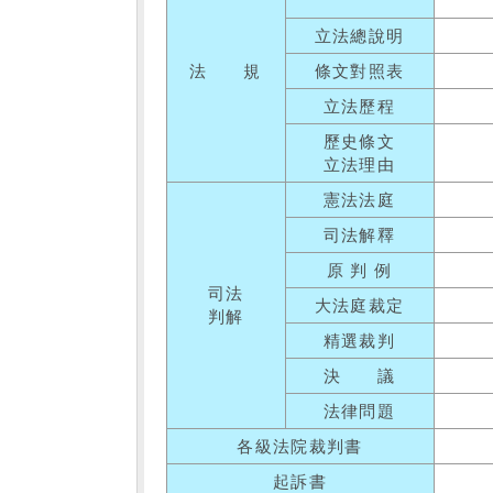
立法總說明
法 規
條文對照表
立法歷程
歷史條文
立法理由
憲法法庭
司法解釋
原 判 例
司法
大法庭裁定
判解
精選裁判
決 議
法律問題
各級法院裁判書
起訴書