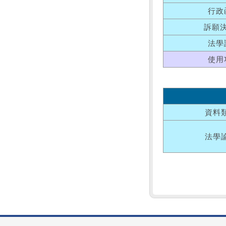
行政
訴願
法學
使用
資料
法學