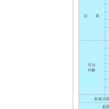
法 規
司法
判解
各級法
起