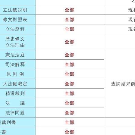
立法總說明
全部
現
條文對照表
全部
現
立法歷程
全部
現
歷史條文
全部
立法理由
憲法法庭
全部
司法解釋
全部
原 判 例
全部
大法庭裁定
全部
查詢結果
精選裁判
全部
決 議
全部
法律問題
全部
院裁判書
全部
訴書
全部