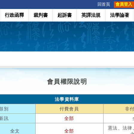
:::
回首頁
會員登入
行政函釋
裁判書
起訴書
英譯法規
法學論著
會員權限說明
法學資料庫
類別
付費會員
非
新訊
全部
憲法、法律
全文
全部