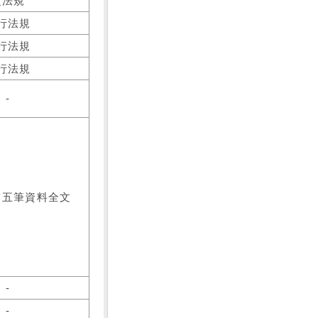
之法規
行法規
行法規
行法規
-
前五筆資料全文
-
-