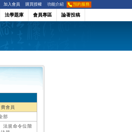
加入會員
購買授權
功能介紹
預約服務
法學題庫
會員專區
論著投稿
付費會員
全部
、法規命令位階