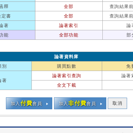
函釋
全部
查詢結果
決定書
全部
查詢結果
論著
論著索引
論
功能
全部功能
部
論著資料庫
類別
購買點數
免
論著索引查詢
論著
論著
全文下載
付費
非付費
取消
加入
會員
加入
會員