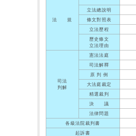
立法總說明
法 規
條文對照表
立法歷程
歷史條文
立法理由
憲法法庭
司法解釋
原 判 例
司法
大法庭裁定
判解
精選裁判
決 議
法律問題
各級法院裁判書
起訴書