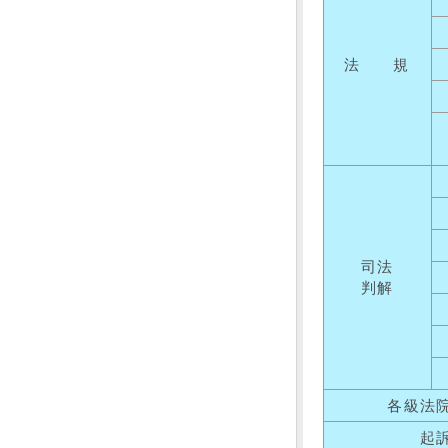
法 規
司法
判解
各級法
起