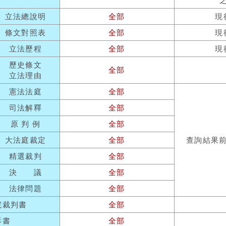
立法總說明
全部
現
條文對照表
全部
現
立法歷程
全部
現
歷史條文
全部
立法理由
憲法法庭
全部
司法解釋
全部
原 判 例
全部
大法庭裁定
全部
查詢結果
精選裁判
全部
決 議
全部
法律問題
全部
院裁判書
全部
訴書
全部