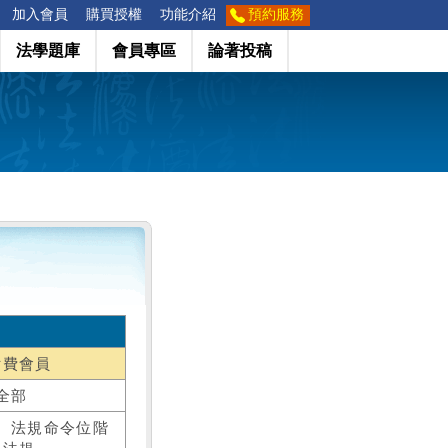
加入會員
購買授權
功能介紹
預約服務
法學題庫
會員專區
論著投稿
付費會員
全部
、法規命令位階