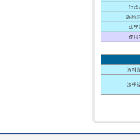
行政
訴願
法學
使用
資料
法學