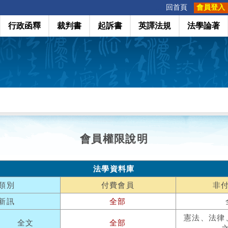
:::
回首頁
會員登入
行政函釋
裁判書
起訴書
英譯法規
法學論著
會員權限說明
法學資料庫
類別
付費會員
非
新訊
全部
憲法、法律
全文
全部