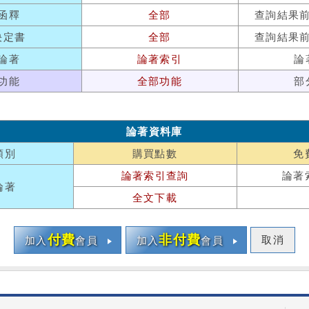
函釋
全部
查詢結果
決定書
全部
查詢結果
論著
論著索引
論
功能
全部功能
部
論著資料庫
類別
購買點數
免
論著索引查詢
論著
論著
全文下載
付費
非付費
取消
加入
會員
加入
會員