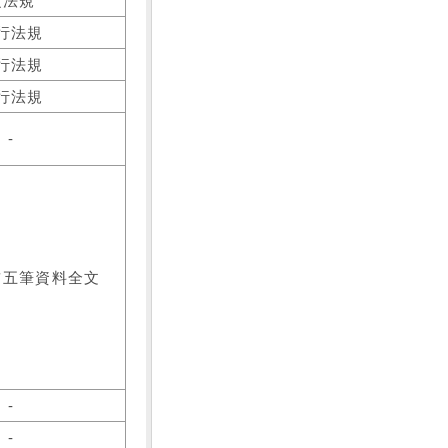
之法規
行法規
行法規
行法規
-
前五筆資料全文
-
-