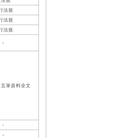
之法規
行法規
行法規
行法規
-
前五筆資料全文
-
-