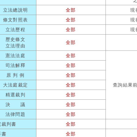
立法總說明
全部
現
條文對照表
全部
現
立法歷程
全部
現
歷史條文
全部
立法理由
憲法法庭
全部
司法解釋
全部
原 判 例
全部
大法庭裁定
全部
查詢結果
精選裁判
全部
決 議
全部
法律問題
全部
院裁判書
全部
訴書
全部