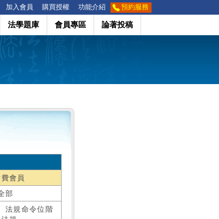
加入會員
購買授權
功能介紹
預約服務
法學題庫
會員專區
論著投稿
付費會員
全部
、法規命令位階