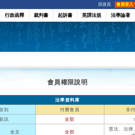
:::
回首頁
會員登入
行政函釋
裁判書
起訴書
英譯法規
法學論著
會員權限說明
法學資料庫
類別
付費會員
非
新訊
全部
憲法、法律
全文
全部