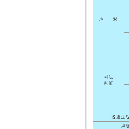
法 規
司法
判解
各級法
起