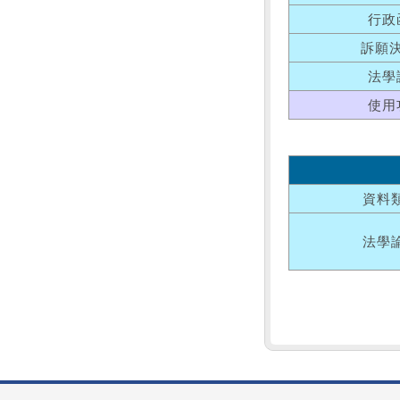
行政
訴願
法學
使用
資料
法學