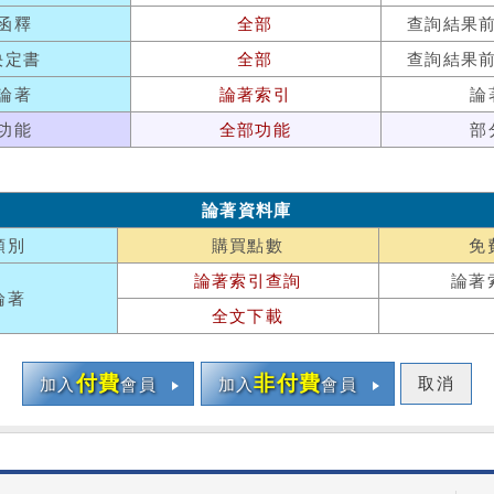
函釋
全部
查詢結果
決定書
全部
查詢結果
論著
論著索引
論
功能
全部功能
部
論著資料庫
類別
購買點數
免
論著索引查詢
論著
論著
全文下載
付費
非付費
取消
加入
會員
加入
會員