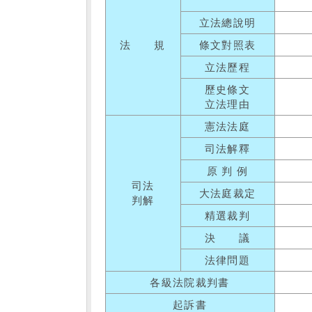
立法總說明
法 規
條文對照表
立法歷程
歷史條文
立法理由
憲法法庭
司法解釋
原 判 例
司法
大法庭裁定
判解
精選裁判
決 議
法律問題
各級法院裁判書
起訴書