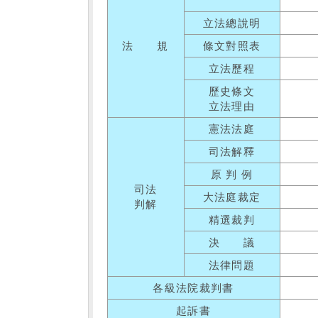
立法總說明
法 規
條文對照表
立法歷程
歷史條文
立法理由
憲法法庭
司法解釋
原 判 例
司法
大法庭裁定
判解
精選裁判
決 議
法律問題
各級法院裁判書
起訴書