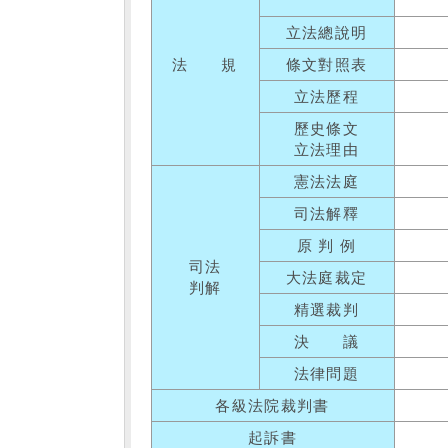
立法總說明
法 規
條文對照表
立法歷程
歷史條文
立法理由
憲法法庭
司法解釋
原 判 例
司法
大法庭裁定
判解
精選裁判
決 議
法律問題
各級法院裁判書
起訴書