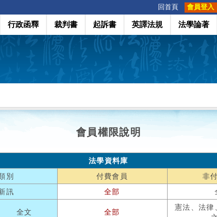
:::
回首頁
會員登入
行政函釋
裁判書
起訴書
英譯法規
法學論著
會員權限說明
法學資料庫
類別
付費會員
非
新訊
全部
憲法、法律
全文
全部