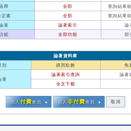
函釋
全部
查詢結果
決定書
全部
查詢結果
論著
論著索引
論
功能
全部功能
部
論著資料庫
類別
購買點數
免
論著索引查詢
論著
論著
全文下載
付費
非付費
取消
加入
會員
加入
會員