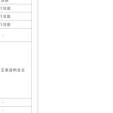
之法規
行法規
行法規
行法規
-
前五筆資料全文
-
-