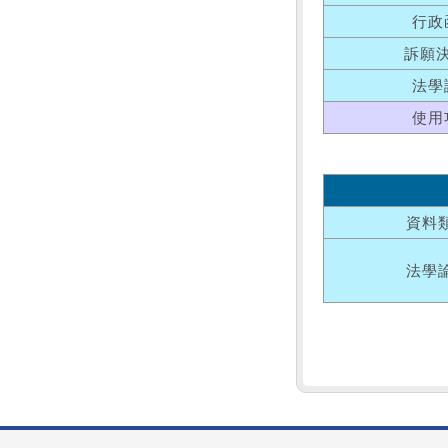
行政
訴願
法學
使用
資料
法學