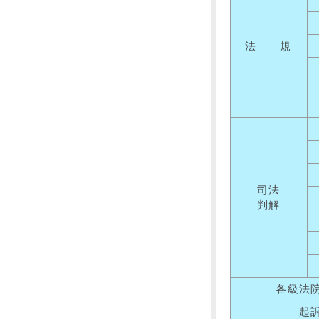
法 規
司法
判解
各級法
起