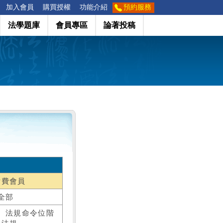
加入會員
購買授權
功能介紹
預約服務
法學題庫
會員專區
論著投稿
付費會員
全部
、法規命令位階