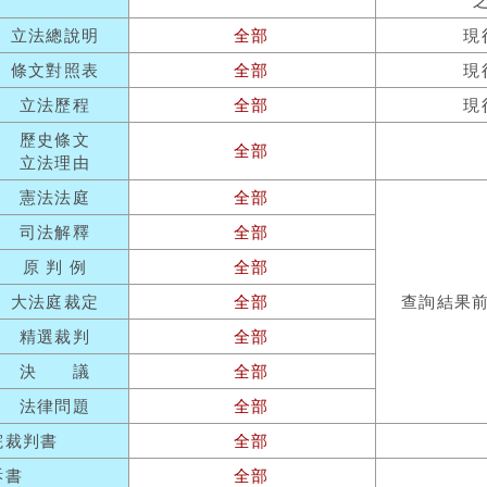
立法總說明
全部
現
條文對照表
全部
現
立法歷程
全部
現
歷史條文
全部
立法理由
憲法法庭
全部
司法解釋
全部
原 判 例
全部
大法庭裁定
全部
查詢結果
精選裁判
全部
決 議
全部
法律問題
全部
院裁判書
全部
訴書
全部