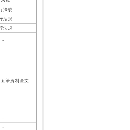
之法規
行法規
行法規
行法規
-
前五筆資料全文
-
-