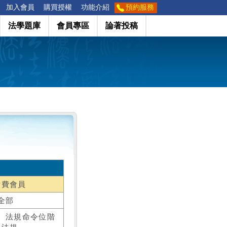
加入會員
購買授權
功能介紹
預約服務
法學題庫
會員專區
論著投稿
付費會員
全部
、法規命令位階