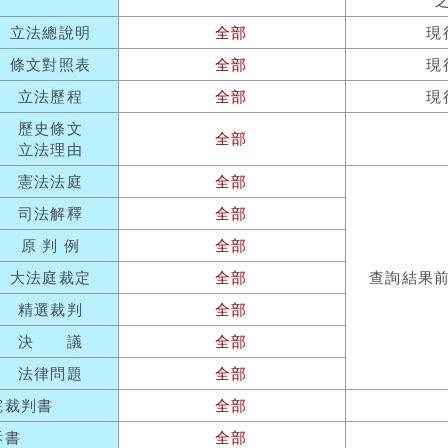
立法總說明
全部
現
條文對照表
全部
現
立法歷程
全部
現
歷史條文
全部
立法理由
憲法法庭
全部
司法解釋
全部
原 判 例
全部
大法庭裁定
全部
查詢結果
精選裁判
全部
決 議
全部
法律問題
全部
院裁判書
全部
訴書
全部