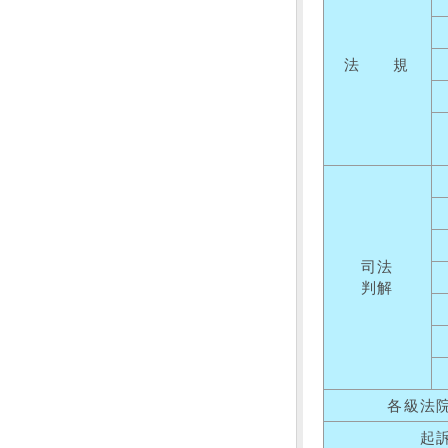
法 規
司法
判解
各級法
起