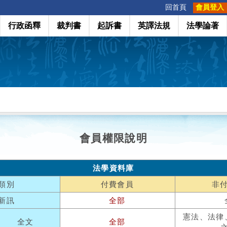
:::
回首頁
會員登入
行政函釋
裁判書
起訴書
英譯法規
法學論著
會員權限說明
法學資料庫
類別
付費會員
非
新訊
全部
憲法、法律
全文
全部