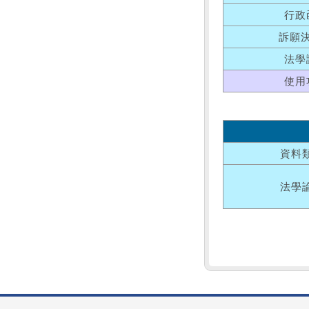
行政
訴願
法學
使用
資料
法學