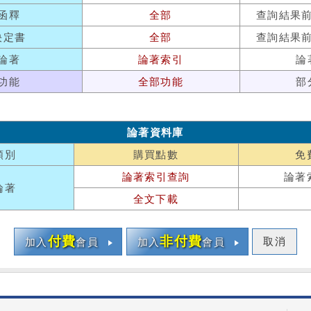
函釋
全部
查詢結果
決定書
全部
查詢結果
論著
論著索引
論
功能
全部功能
部
論著資料庫
類別
購買點數
免
論著索引查詢
論著
論著
全文下載
付費
非付費
取消
加入
會員
加入
會員