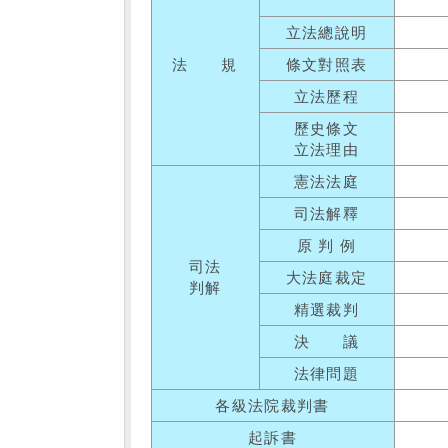
立法總說明
法 規
條文對照表
立法歷程
歷史條文
立法理由
憲法法庭
司法解釋
原 判 例
司法
大法庭裁定
判解
精選裁判
決 議
法律問題
各級法院裁判書
起訴書