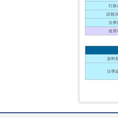
行政
訴願
法學
使用
資料
法學