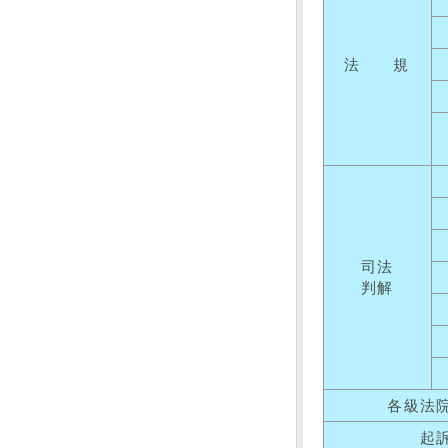
法 規
司法
判解
各級法
起