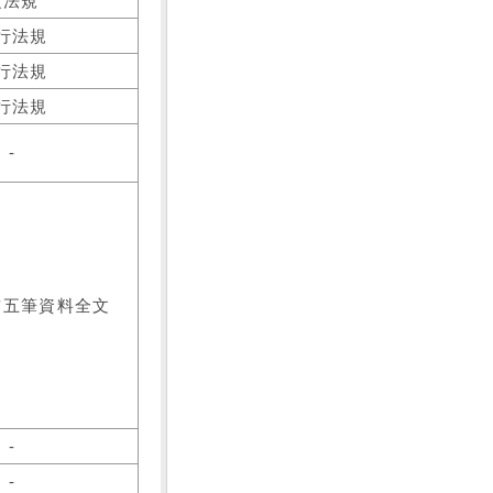
之法規
行法規
行法規
行法規
-
前五筆資料全文
-
-