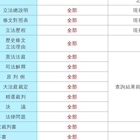
立法總說明
全部
現
條文對照表
全部
現
立法歷程
全部
現
歷史條文
全部
立法理由
憲法法庭
全部
司法解釋
全部
原 判 例
全部
大法庭裁定
全部
查詢結果
精選裁判
全部
決 議
全部
法律問題
全部
院裁判書
全部
訴書
全部