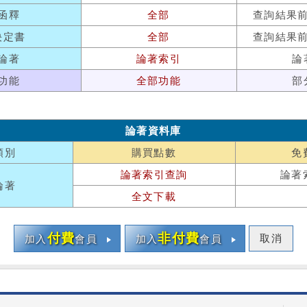
函釋
全部
查詢結果
決定書
全部
查詢結果
論著
論著索引
論
功能
全部功能
部
論著資料庫
類別
購買點數
免
論著索引查詢
論著
論著
全文下載
付費
非付費
取消
加入
會員
加入
會員