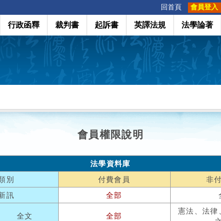
:::
回首頁
會員登入
行政函釋
裁判書
起訴書
英譯法規
法學論著
會員權限說明
法學資料庫
類別
付費會員
非
新訊
全部
憲法、法律
全文
全部