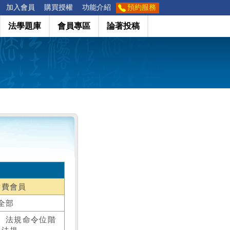
加入會員
購買授權
功能介紹
預約服務
法學題庫
會員專區
論著投稿
付費會員
全部
、法規命令位階