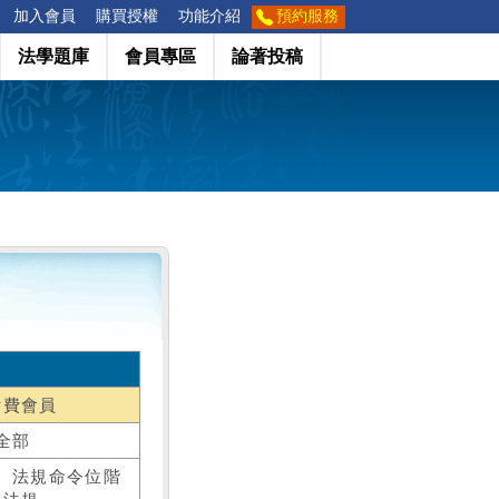
加入會員
購買授權
功能介紹
預約服務
法學題庫
會員專區
論著投稿
付費會員
全部
、法規命令位階