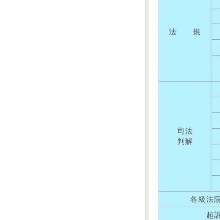
法 規
司法
判解
各級法
起