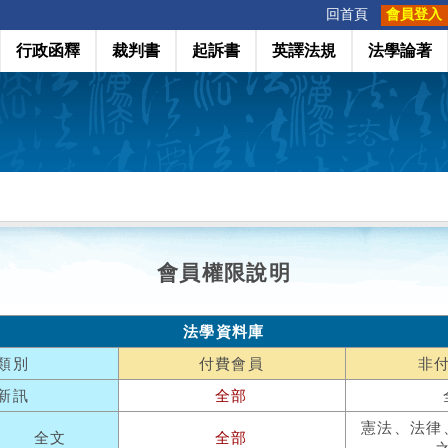
:::
回首頁
會員登入
行政函釋
裁判書
起訴書
英譯法規
法學論著
會員權限說明
法學資料庫
類別
付費會員
非
新訊
全部
憲法、法律
全文
全部