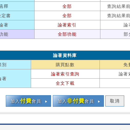
函釋
全部
查詢結果
決定書
全部
查詢結果
論著
論著索引
論
功能
全部功能
部
論著資料庫
類別
購買點數
免
論著索引查詢
論著
論著
全文下載
付費
非付費
取消
加入
會員
加入
會員