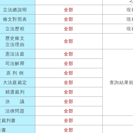
立法總說明
全部
現
條文對照表
全部
現
立法歷程
全部
現
歷史條文
全部
立法理由
憲法法庭
全部
司法解釋
全部
原 判 例
全部
大法庭裁定
全部
查詢結果
精選裁判
全部
決 議
全部
法律問題
全部
院裁判書
全部
訴書
全部