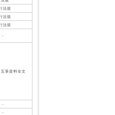
之法規
行法規
行法規
行法規
-
前五筆資料全文
-
-