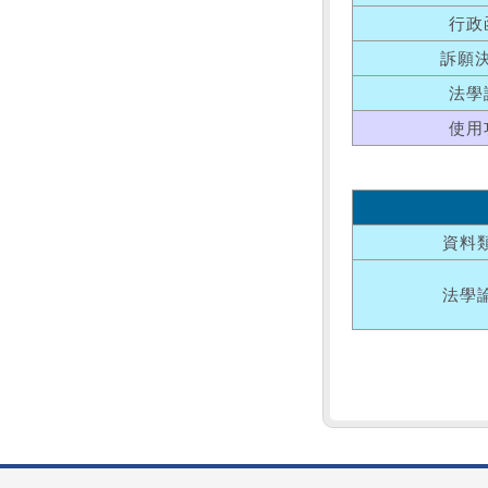
行政
訴願
法學
使用
資料
法學