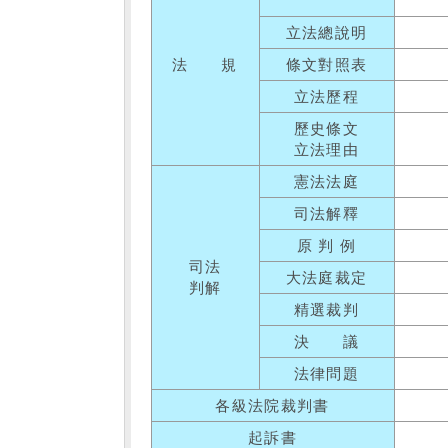
立法總說明
法 規
條文對照表
立法歷程
歷史條文
立法理由
憲法法庭
司法解釋
原 判 例
司法
大法庭裁定
判解
精選裁判
決 議
法律問題
各級法院裁判書
起訴書