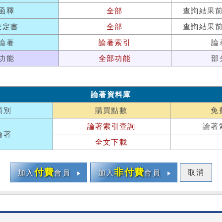
函釋
全部
查詢結果
決定書
全部
查詢結果
論著
論著索引
論
功能
全部功能
部
論著資料庫
類別
購買點數
免
論著索引查詢
論著
論著
全文下載
付費
非付費
取消
加入
會員
加入
會員