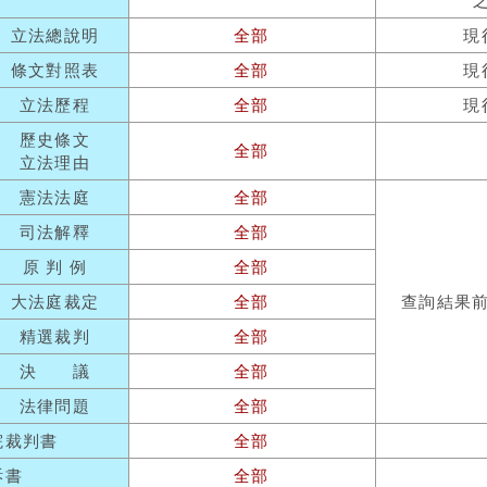
立法總說明
全部
現
條文對照表
全部
現
立法歷程
全部
現
歷史條文
全部
立法理由
憲法法庭
全部
司法解釋
全部
原 判 例
全部
大法庭裁定
全部
查詢結果
精選裁判
全部
決 議
全部
法律問題
全部
院裁判書
全部
訴書
全部