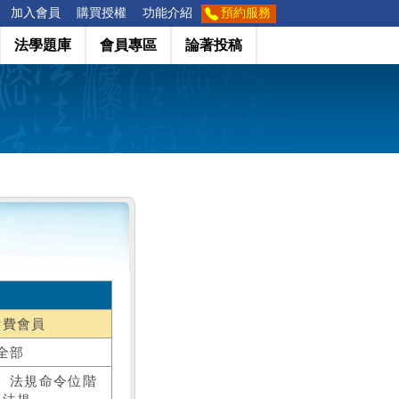
加入會員
購買授權
功能介紹
預約服務
法學題庫
會員專區
論著投稿
付費會員
全部
、法規命令位階