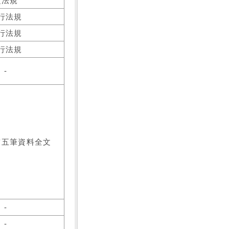
之法規
行法規
行法規
行法規
-
前五筆資料全文
-
-