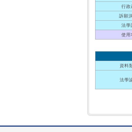
行政
訴願
法學
使用
資料
法學