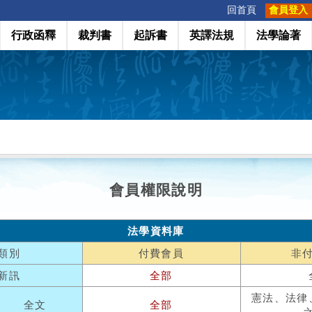
:::
回首頁
會員登入
行政函釋
裁判書
起訴書
英譯法規
法學論著
會員權限說明
法學資料庫
類別
付費會員
非
新訊
全部
憲法、法律
全文
全部