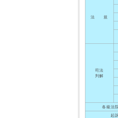
法 規
司法
判解
各級法
起