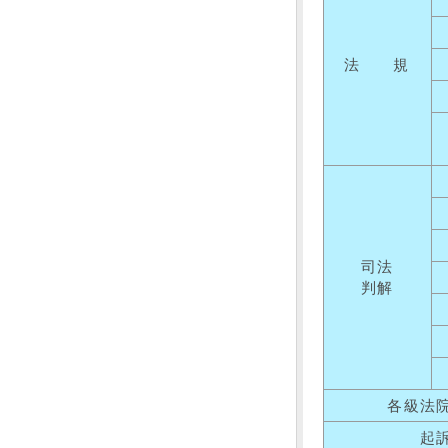
法 規
司法
判解
各級法
起