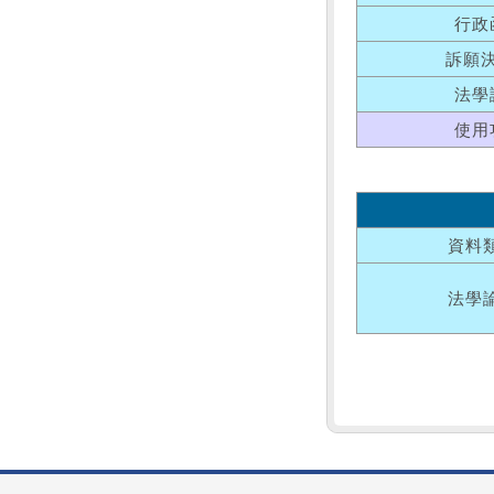
行政
訴願
法學
使用
資料
法學