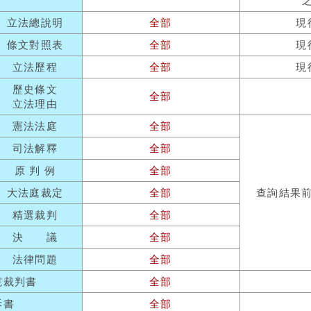
立法總說明
全部
現
條文對照表
全部
現
立法歷程
全部
現
歷史條文
全部
立法理由
憲法法庭
全部
司法解釋
全部
原 判 例
全部
大法庭裁定
全部
查詢結果
精選裁判
全部
決 議
全部
法律問題
全部
院裁判書
全部
訴書
全部