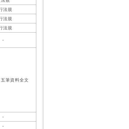
之法規
行法規
行法規
行法規
-
前五筆資料全文
-
-