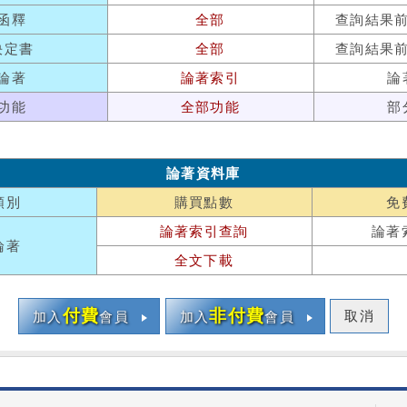
函釋
全部
查詢結果
決定書
全部
查詢結果
論著
論著索引
論
功能
全部功能
部
論著資料庫
類別
購買點數
免
論著索引查詢
論著
論著
全文下載
付費
非付費
取消
加入
會員
加入
會員