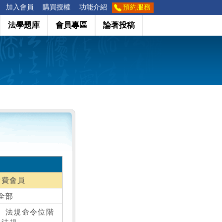
加入會員
購買授權
功能介紹
預約服務
法學題庫
會員專區
論著投稿
付費會員
全部
、法規命令位階