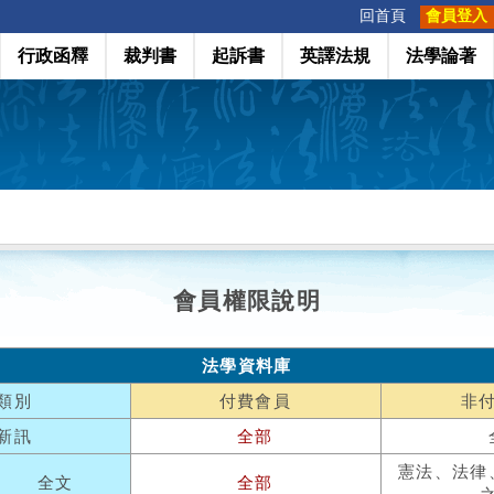
:::
回首頁
會員登入
行政函釋
裁判書
起訴書
英譯法規
法學論著
會員權限說明
法學資料庫
類別
付費會員
非
新訊
全部
憲法、法律
全文
全部