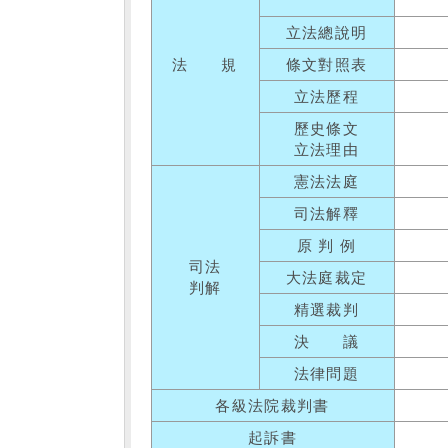
立法總說明
法 規
條文對照表
立法歷程
歷史條文
立法理由
憲法法庭
司法解釋
原 判 例
司法
大法庭裁定
判解
精選裁判
決 議
法律問題
各級法院裁判書
起訴書