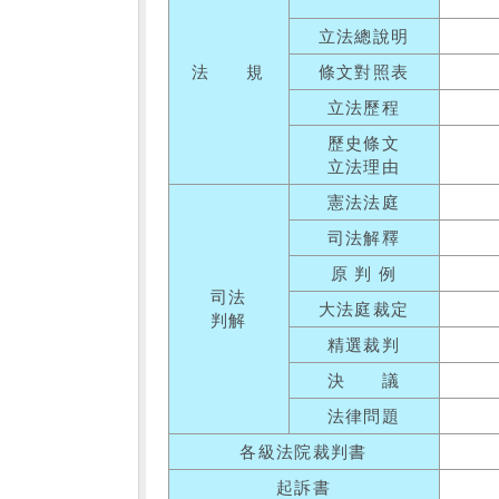
立法總說明
法 規
條文對照表
立法歷程
歷史條文
立法理由
憲法法庭
司法解釋
原 判 例
司法
大法庭裁定
判解
精選裁判
決 議
法律問題
各級法院裁判書
起訴書