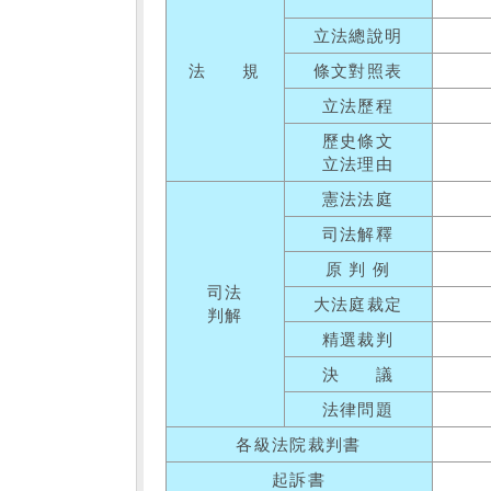
立法總說明
法 規
條文對照表
立法歷程
歷史條文
立法理由
憲法法庭
司法解釋
原 判 例
司法
大法庭裁定
判解
精選裁判
決 議
法律問題
各級法院裁判書
起訴書