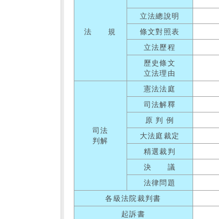
立法總說明
法 規
條文對照表
立法歷程
歷史條文
立法理由
憲法法庭
司法解釋
原 判 例
司法
大法庭裁定
判解
精選裁判
決 議
法律問題
各級法院裁判書
起訴書