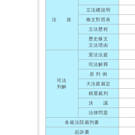
立法總說明
法 規
條文對照表
立法歷程
歷史條文
立法理由
憲法法庭
司法解釋
原 判 例
司法
大法庭裁定
判解
精選裁判
決 議
法律問題
各級法院裁判書
起訴書