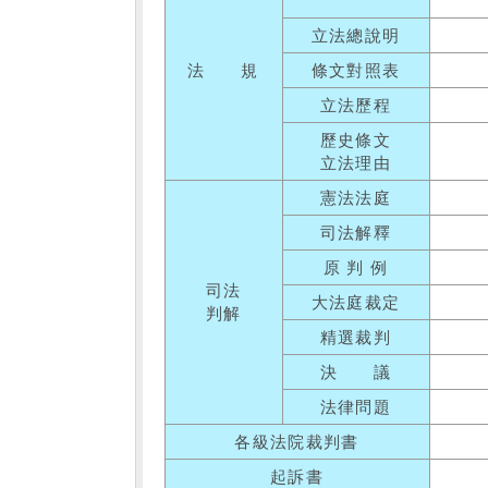
立法總說明
法 規
條文對照表
立法歷程
歷史條文
立法理由
憲法法庭
司法解釋
原 判 例
司法
大法庭裁定
判解
精選裁判
決 議
法律問題
各級法院裁判書
起訴書