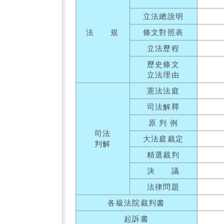
立法總說明
法 規
條文對照表
立法歷程
歷史條文
立法理由
憲法法庭
司法解釋
原 判 例
司法
大法庭裁定
判解
精選裁判
決 議
法律問題
各級法院裁判書
起訴書