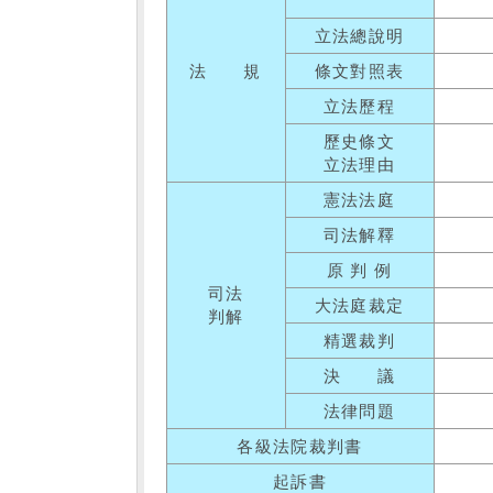
立法總說明
法 規
條文對照表
立法歷程
歷史條文
立法理由
憲法法庭
司法解釋
原 判 例
司法
大法庭裁定
判解
精選裁判
決 議
法律問題
各級法院裁判書
起訴書