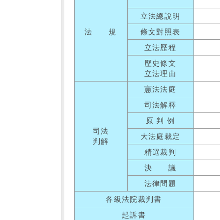
立法總說明
法 規
條文對照表
立法歷程
歷史條文
立法理由
憲法法庭
司法解釋
原 判 例
司法
大法庭裁定
判解
精選裁判
決 議
法律問題
各級法院裁判書
起訴書