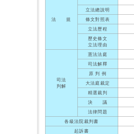
立法總說明
法 規
條文對照表
立法歷程
歷史條文
立法理由
憲法法庭
司法解釋
原 判 例
司法
大法庭裁定
判解
精選裁判
決 議
法律問題
各級法院裁判書
起訴書