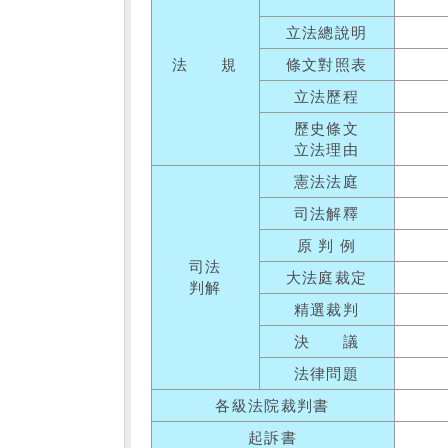
立法總說明
法 規
條文對照表
立法歷程
歷史條文
立法理由
憲法法庭
司法解釋
原 判 例
司法
大法庭裁定
判解
精選裁判
決 議
法律問題
各級法院裁判書
起訴書