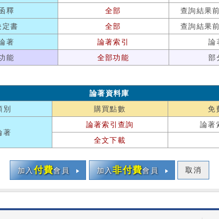
函釋
全部
查詢結果
決定書
全部
查詢結果
論著
論著索引
論
功能
全部功能
部
論著資料庫
類別
購買點數
免
論著索引查詢
論著
論著
全文下載
付費
非付費
取消
加入
會員
加入
會員