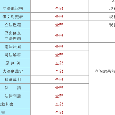
立法總說明
全部
現
條文對照表
全部
現
立法歷程
全部
現
歷史條文
全部
立法理由
憲法法庭
全部
司法解釋
全部
原 判 例
全部
大法庭裁定
全部
查詢結果
精選裁判
全部
決 議
全部
法律問題
全部
院裁判書
全部
訴書
全部