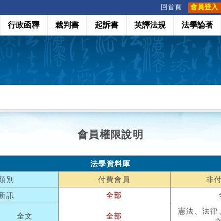
:::
回首頁
會員登入
行政函釋
裁判書
起訴書
英譯法規
法學論著
會員權限說明
法學資料庫
類別
付費會員
非
新訊
全部
憲法、法律
全文
全部