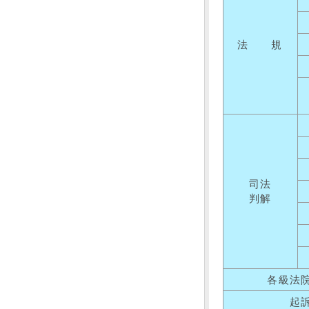
法 規
司法
判解
各級法
起