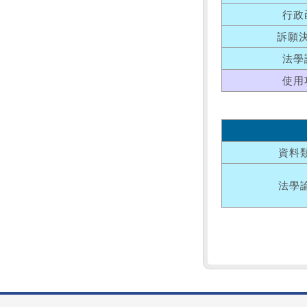
行政
訴願
法學
使用
資料
法學