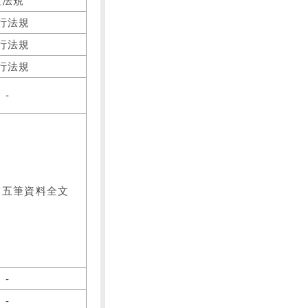
之法規
行法規
行法規
行法規
-
前五筆資料全文
-
-