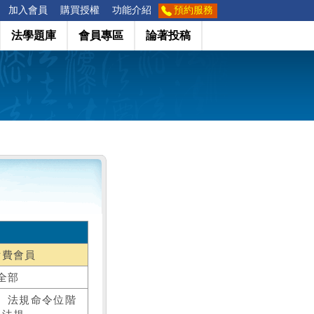
加入會員
購買授權
功能介紹
預約服務
法學題庫
會員專區
論著投稿
付費會員
全部
、法規命令位階