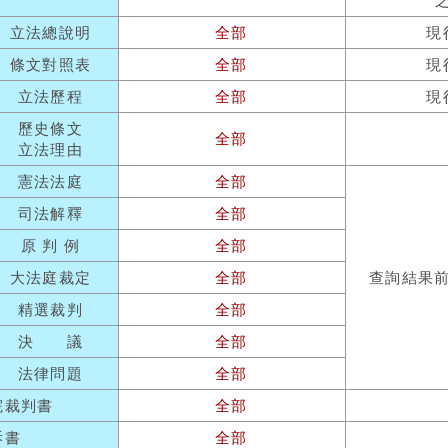
立法總說明
全部
現
條文對照表
全部
現
立法歷程
全部
現
歷史條文
全部
立法理由
憲法法庭
全部
司法解釋
全部
原 判 例
全部
大法庭裁定
全部
查詢結果
精選裁判
全部
決 議
全部
法律問題
全部
院裁判書
全部
訴書
全部