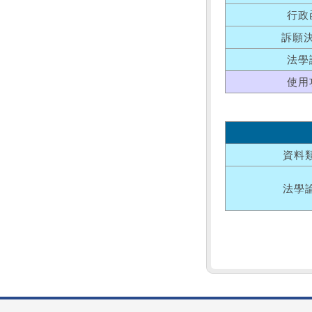
行政
訴願
法學
使用
資料
法學