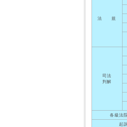
法 規
司法
判解
各級法
起