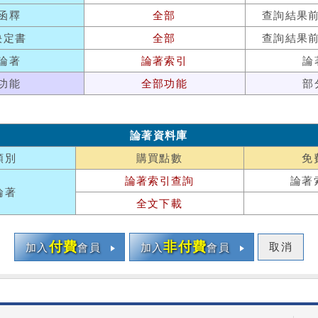
函釋
全部
查詢結果
決定書
全部
查詢結果
論著
論著索引
論
功能
全部功能
部
論著資料庫
類別
購買點數
免
論著索引查詢
論著
論著
全文下載
付費
非付費
取消
加入
會員
加入
會員