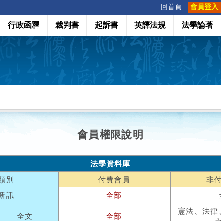
:::
回首頁
會員登入
行政函釋
裁判書
起訴書
英譯法規
法學論著
會員權限說明
法學資料庫
類別
付費會員
非
新訊
全部
憲法、法律
全文
全部