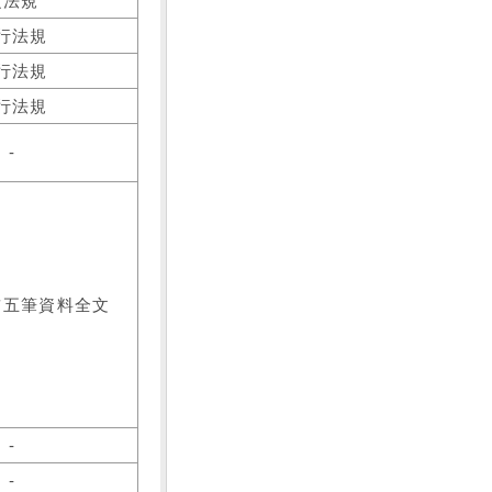
之法規
行法規
行法規
行法規
-
前五筆資料全文
-
-