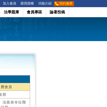
加入會員
購買授權
功能介紹
預約服務
法學題庫
會員專區
論著投稿
付費會員
全部
、法規命令位階