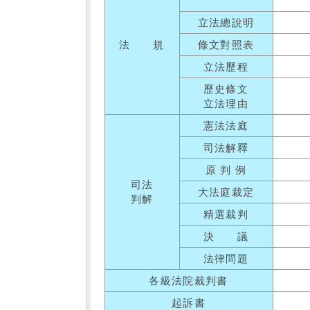
立法總說明
法 規
條文對照表
立法歷程
歷史條文
立法理由
憲法法庭
司法解釋
原 判 例
司法
大法庭裁定
判解
精選裁判
決 議
法律問題
各級法院裁判書
起訴書