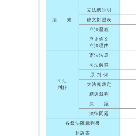
立法總說明
法 規
條文對照表
立法歷程
歷史條文
立法理由
憲法法庭
司法解釋
原 判 例
司法
大法庭裁定
判解
精選裁判
決 議
法律問題
各級法院裁判書
起訴書