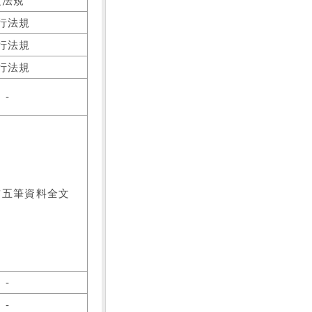
之法規
行法規
行法規
行法規
-
前五筆資料全文
-
-