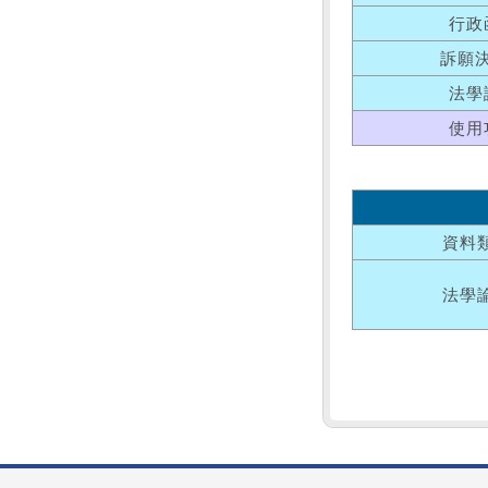
行政
訴願
法學
使用
資料
法學