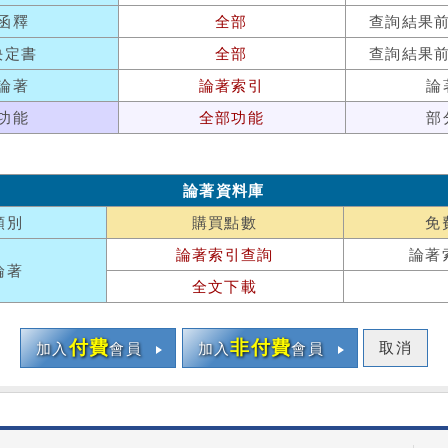
函釋
全部
查詢結果
決定書
全部
查詢結果
論著
論著索引
論
功能
全部功能
部
論著資料庫
類別
購買點數
免
論著索引查詢
論著
論著
全文下載
付費
非付費
取消
加入
會員
加入
會員