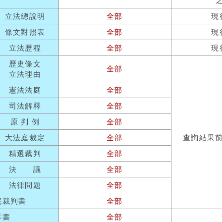
立法總說明
全部
現
條文對照表
全部
現
立法歷程
全部
現
歷史條文
全部
立法理由
憲法法庭
全部
司法解釋
全部
原 判 例
全部
大法庭裁定
全部
查詢結果
精選裁判
全部
決 議
全部
法律問題
全部
院裁判書
全部
訴書
全部