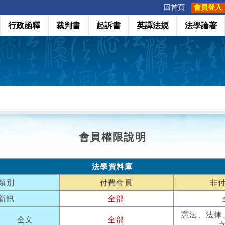
:::
回首頁
會員登入
行政函釋
裁判書
起訴書
英譯法規
法學論著
會員權限說明
法學資料庫
類別
付費會員
非
新訊
全部
憲法、法律
全文
全部