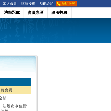
加入會員
購買授權
功能介紹
預約服務
法學題庫
會員專區
論著投稿
付費會員
全部
、法規命令位階