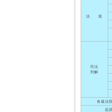
法 規
司法
判解
各級法
起