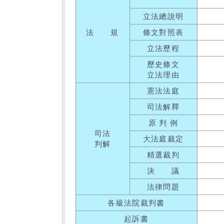
立法總說明
法 規
條文對照表
立法歷程
歷史條文
立法理由
憲法法庭
司法解釋
原 判 例
司法
大法庭裁定
判解
精選裁判
決 議
法律問題
各級法院裁判書
起訴書