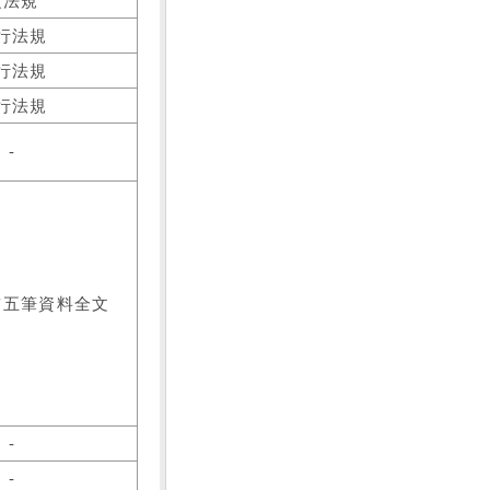
之法規
行法規
行法規
行法規
-
前五筆資料全文
-
-