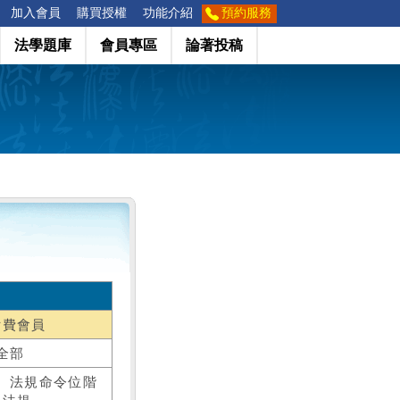
加入會員
購買授權
功能介紹
預約服務
法學題庫
會員專區
論著投稿
付費會員
全部
、法規命令位階