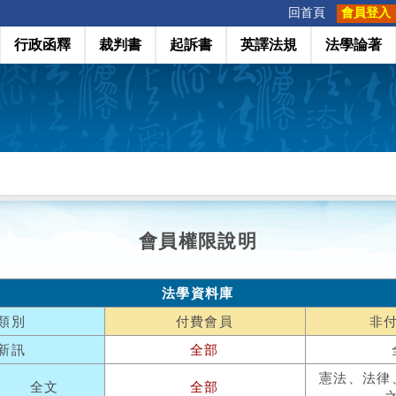
:::
回首頁
會員登入
行政函釋
裁判書
起訴書
英譯法規
法學論著
會員權限說明
法學資料庫
類別
付費會員
非
新訊
全部
憲法、法律
全文
全部