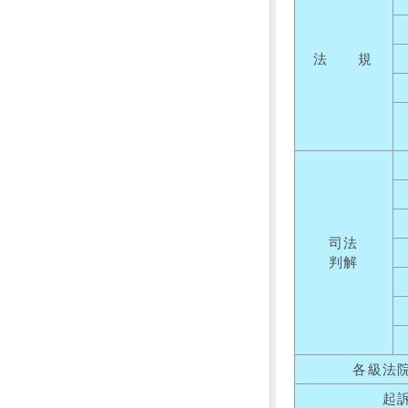
法 規
司法
判解
各級法
起