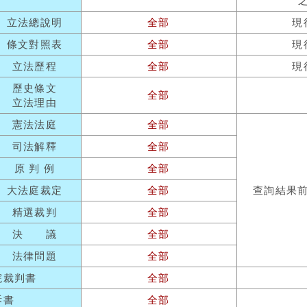
立法總說明
全部
現
條文對照表
全部
現
立法歷程
全部
現
歷史條文
全部
立法理由
憲法法庭
全部
司法解釋
全部
原 判 例
全部
大法庭裁定
全部
查詢結果
精選裁判
全部
決 議
全部
法律問題
全部
院裁判書
全部
訴書
全部