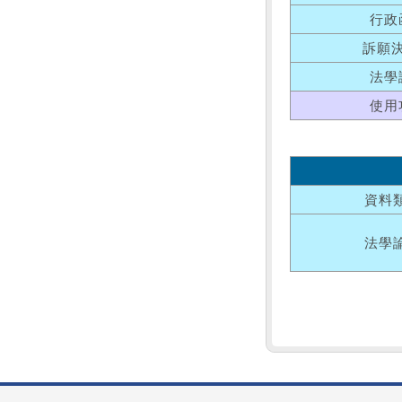
行政
訴願
法學
使用
資料
法學