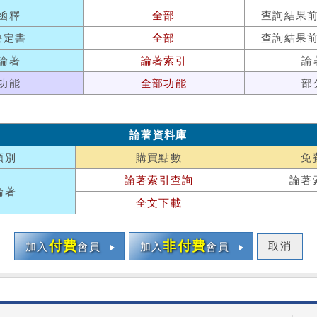
函釋
全部
查詢結果
決定書
全部
查詢結果
論著
論著索引
論
功能
全部功能
部
論著資料庫
類別
購買點數
免
論著索引查詢
論著
論著
全文下載
付費
非付費
取消
加入
會員
加入
會員