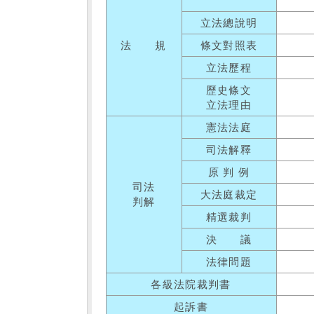
立法總說明
法 規
條文對照表
立法歷程
歷史條文
立法理由
憲法法庭
司法解釋
原 判 例
司法
大法庭裁定
判解
精選裁判
決 議
法律問題
各級法院裁判書
起訴書