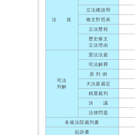
立法總說明
法 規
條文對照表
立法歷程
歷史條文
立法理由
憲法法庭
司法解釋
原 判 例
司法
大法庭裁定
判解
精選裁判
決 議
法律問題
各級法院裁判書
起訴書