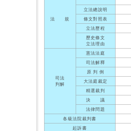
立法總說明
法 規
條文對照表
立法歷程
歷史條文
立法理由
憲法法庭
司法解釋
原 判 例
司法
大法庭裁定
判解
精選裁判
決 議
法律問題
各級法院裁判書
起訴書