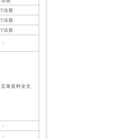
之法規
行法規
行法規
行法規
-
前五筆資料全文
-
-