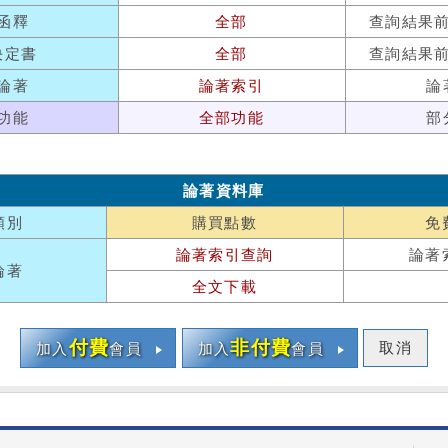
函釋
全部
查詢結果
決定書
全部
查詢結果
論著
論著索引
論
功能
全部功能
部
論著資料庫
類別
購買點數
免
論著索引查詢
論著
論著
全文下載
付費
非付費
取消
加入
會員
加入
會員