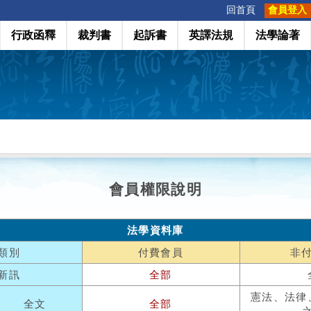
:::
回首頁
會員登入
行政函釋
裁判書
起訴書
英譯法規
法學論著
會員權限說明
法學資料庫
類別
付費會員
非
新訊
全部
憲法、法律
全文
全部