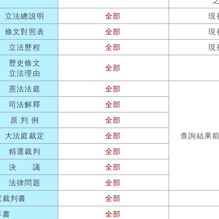
立法總說明
全部
現
條文對照表
全部
現
立法歷程
全部
現
歷史條文
全部
立法理由
憲法法庭
全部
司法解釋
全部
原 判 例
全部
大法庭裁定
全部
查詢結果
精選裁判
全部
決 議
全部
法律問題
全部
院裁判書
全部
訴書
全部