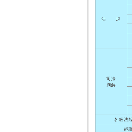
法 規
司法
判解
各級法
起