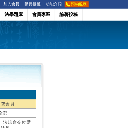
加入會員
購買授權
功能介紹
預約服務
法學題庫
會員專區
論著投稿
付費會員
全部
、法規命令位階