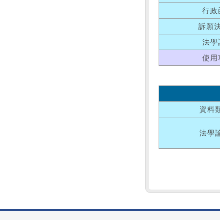
行政
訴願
法學
使用
資料
法學