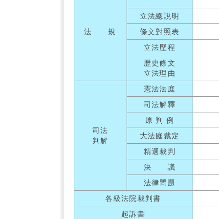
立法總說明
法 規
條文對照表
立法歷程
歷史條文
立法理由
憲法法庭
司法解釋
原 判 例
司法
大法庭裁定
判解
精選裁判
決 議
法律問題
各級法院裁判書
起訴書