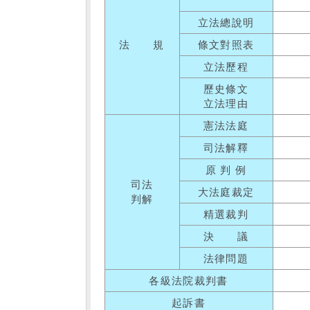
立法總說明
法 規
條文對照表
立法歷程
歷史條文
立法理由
憲法法庭
司法解釋
原 判 例
司法
大法庭裁定
判解
精選裁判
決 議
法律問題
各級法院裁判書
起訴書