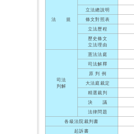
立法總說明
法 規
條文對照表
立法歷程
歷史條文
立法理由
憲法法庭
司法解釋
原 判 例
司法
大法庭裁定
判解
精選裁判
決 議
法律問題
各級法院裁判書
起訴書