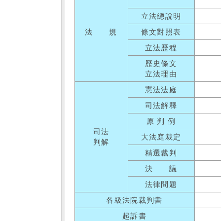
立法總說明
法 規
條文對照表
立法歷程
歷史條文
立法理由
憲法法庭
司法解釋
原 判 例
司法
大法庭裁定
判解
精選裁判
決 議
法律問題
各級法院裁判書
起訴書