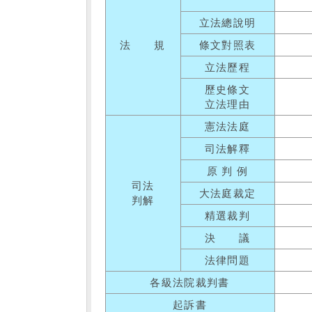
立法總說明
法 規
條文對照表
立法歷程
歷史條文
立法理由
憲法法庭
司法解釋
原 判 例
司法
大法庭裁定
判解
精選裁判
決 議
法律問題
各級法院裁判書
起訴書