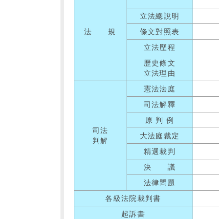
立法總說明
法 規
條文對照表
立法歷程
歷史條文
立法理由
憲法法庭
司法解釋
原 判 例
司法
大法庭裁定
判解
精選裁判
決 議
法律問題
各級法院裁判書
起訴書