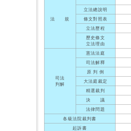
立法總說明
法 規
條文對照表
立法歷程
歷史條文
立法理由
憲法法庭
司法解釋
原 判 例
司法
大法庭裁定
判解
精選裁判
決 議
法律問題
各級法院裁判書
起訴書