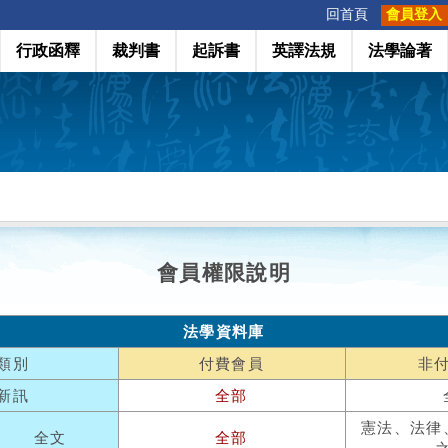
:::
回首頁
會員登入
行政函釋
裁判書
起訴書
英譯法規
法學論著
會員權限說明
法學資料庫
類別
付費會員
非
新訊
全部
憲法、法律
全文
全部