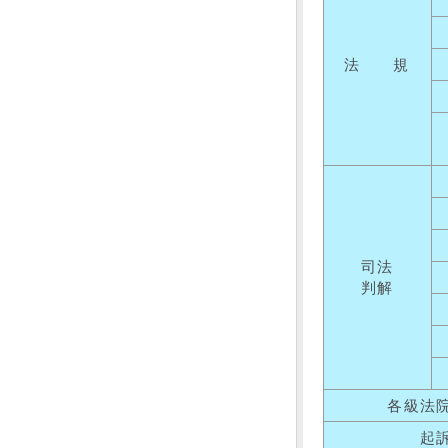
法 規
司法
判解
各級法
起