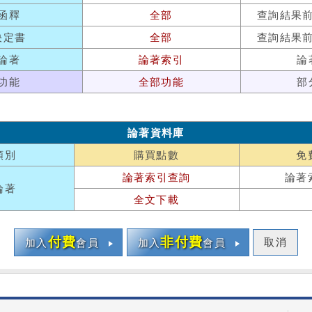
函釋
全部
查詢結果
決定書
全部
查詢結果
論著
論著索引
論
功能
全部功能
部
論著資料庫
類別
購買點數
免
論著索引查詢
論著
論著
全文下載
付費
非付費
取消
加入
會員
加入
會員