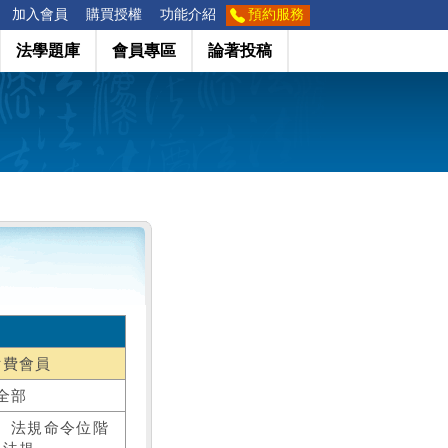
加入會員
購買授權
功能介紹
預約服務
法學題庫
會員專區
論著投稿
付費會員
全部
、法規命令位階