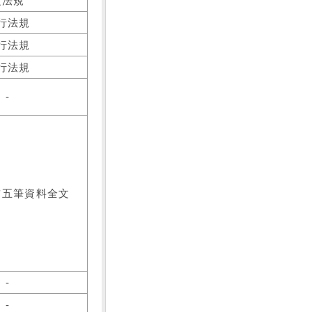
之法規
行法規
行法規
行法規
-
前五筆資料全文
-
-