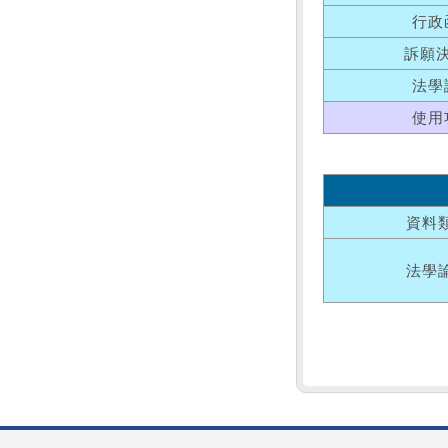
行政
訴願
法學
使用
資料
法學