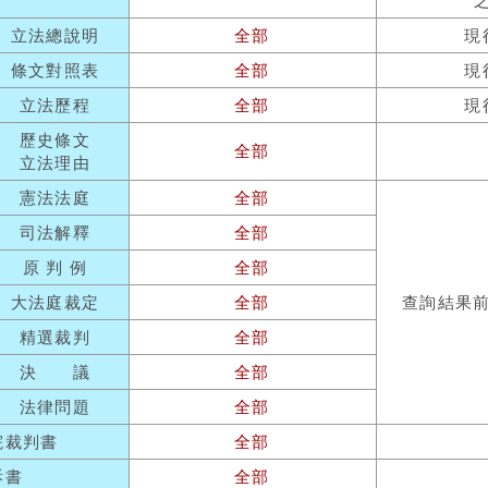
立法總說明
全部
現
條文對照表
全部
現
立法歷程
全部
現
歷史條文
全部
立法理由
憲法法庭
全部
司法解釋
全部
原 判 例
全部
大法庭裁定
全部
查詢結果
精選裁判
全部
決 議
全部
法律問題
全部
院裁判書
全部
訴書
全部