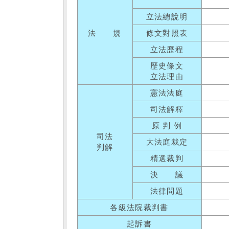
立法總說明
法 規
條文對照表
立法歷程
歷史條文
立法理由
憲法法庭
司法解釋
原 判 例
司法
大法庭裁定
判解
精選裁判
決 議
法律問題
各級法院裁判書
起訴書