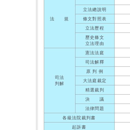
立法總說明
法 規
條文對照表
立法歷程
歷史條文
立法理由
憲法法庭
司法解釋
原 判 例
司法
大法庭裁定
判解
精選裁判
決 議
法律問題
各級法院裁判書
起訴書