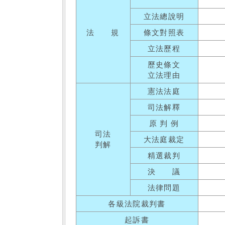
立法總說明
法 規
條文對照表
立法歷程
歷史條文
立法理由
憲法法庭
司法解釋
原 判 例
司法
大法庭裁定
判解
精選裁判
決 議
法律問題
各級法院裁判書
起訴書