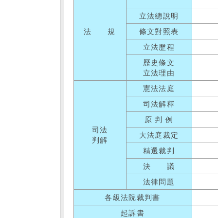
立法總說明
法 規
條文對照表
立法歷程
歷史條文
立法理由
憲法法庭
司法解釋
原 判 例
司法
大法庭裁定
判解
精選裁判
決 議
法律問題
各級法院裁判書
起訴書